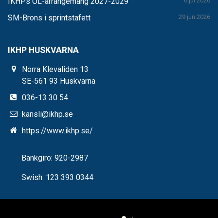
IKHPs OL-arrangemang 2027-2029
6 jul 2026
SM-Brons i sprintstafett
29 jun 2026
IKHP HUSKVARNA
Norra Klevaliden 13
SE-561 93 Huskvarna
036-13 30 54
kansli@ikhp.se
https://www.ikhp.se/
Bankgiro: 920-2987
Swish: 123 393 0344