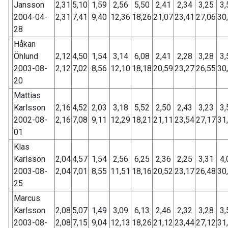
Jansson
2,31
5,10
1,59
2,56
5,50
2,41
2,34
3,25
3,
2004-04-
2,31
7,41
9,40
12,36
18,26
21,07
23,41
27,06
30
28
Håkan
Öhlund
2,12
4,50
1,54
3,14
6,08
2,41
2,28
3,28
3,
2003-08-
2,12
7,02
8,56
12,10
18,18
20,59
23,27
26,55
30
20
Mattias
Karlsson
2,16
4,52
2,03
3,18
5,52
2,50
2,43
3,23
3,
2002-08-
2,16
7,08
9,11
12,29
18,21
21,11
23,54
27,17
31
01
Klas
Karlsson
2,04
4,57
1,54
2,56
6,25
2,36
2,25
3,31
4,
2003-08-
2,04
7,01
8,55
11,51
18,16
20,52
23,17
26,48
30
25
Marcus
Karlsson
2,08
5,07
1,49
3,09
6,13
2,46
2,32
3,28
3,
2003-08-
2,08
7,15
9,04
12,13
18,26
21,12
23,44
27,12
31