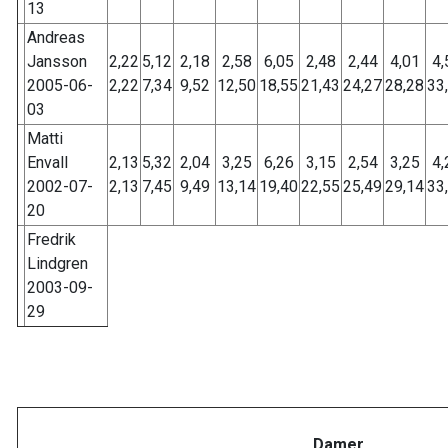
13
Andreas
Jansson
2,22
5,12
2,18
2,58
6,05
2,48
2,44
4,01
4,
2005-06-
2,22
7,34
9,52
12,50
18,55
21,43
24,27
28,28
33
03
Matti
Envall
2,13
5,32
2,04
3,25
6,26
3,15
2,54
3,25
4,
2002-07-
2,13
7,45
9,49
13,14
19,40
22,55
25,49
29,14
33
20
Fredrik
Lindgren
2003-09-
29
Damer