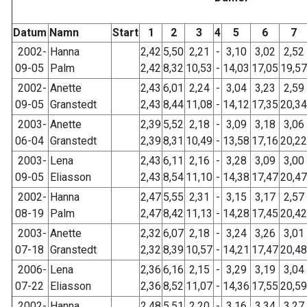
Datum
Namn
Start
1
2
3
4
5
6
7
2002-
Hanna
2,42
5,50
2,21
-
3,10
3,02
2,52
09-05
Palm
2,42
8,32
10,53
-
14,03
17,05
19,57
2002-
Anette
2,43
6,01
2,24
-
3,04
3,23
2,59
09-05
Granstedt
2,43
8,44
11,08
-
14,12
17,35
20,34
2003-
Anette
2,39
5,52
2,18
-
3,09
3,18
3,06
06-04
Granstedt
2,39
8,31
10,49
-
13,58
17,16
20,22
2003-
Lena
2,43
6,11
2,16
-
3,28
3,09
3,00
09-05
Eliasson
2,43
8,54
11,10
-
14,38
17,47
20,47
2002-
Hanna
2,47
5,55
2,31
-
3,15
3,17
2,57
08-19
Palm
2,47
8,42
11,13
-
14,28
17,45
20,42
2003-
Anette
2,32
6,07
2,18
-
3,24
3,26
3,01
07-18
Granstedt
2,32
8,39
10,57
-
14,21
17,47
20,48
2006-
Lena
2,36
6,16
2,15
-
3,29
3,19
3,04
07-22
Eliasson
2,36
8,52
11,07
-
14,36
17,55
20,59
2002-
Hanna
2,48
5,51
2,20
-
3,16
3,34
3,27