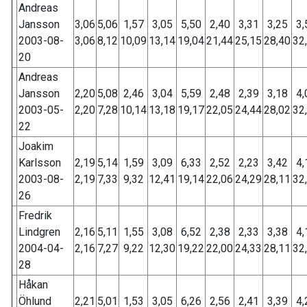
Andreas
Jansson
3,06
5,06
1,57
3,05
5,50
2,40
3,31
3,25
3,
2003-08-
3,06
8,12
10,09
13,14
19,04
21,44
25,15
28,40
32
20
Andreas
Jansson
2,20
5,08
2,46
3,04
5,59
2,48
2,39
3,18
4,
2003-05-
2,20
7,28
10,14
13,18
19,17
22,05
24,44
28,02
32
22
Joakim
Karlsson
2,19
5,14
1,59
3,09
6,33
2,52
2,23
3,42
4,
2003-08-
2,19
7,33
9,32
12,41
19,14
22,06
24,29
28,11
32
26
Fredrik
Lindgren
2,16
5,11
1,55
3,08
6,52
2,38
2,33
3,38
4,
2004-04-
2,16
7,27
9,22
12,30
19,22
22,00
24,33
28,11
32
28
Håkan
Öhlund
2,21
5,01
1,53
3,05
6,26
2,56
2,41
3,39
4,