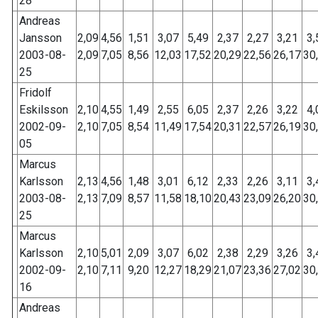
28
Andreas
Jansson
2,09
4,56
1,51
3,07
5,49
2,37
2,27
3,21
3,
2003-08-
2,09
7,05
8,56
12,03
17,52
20,29
22,56
26,17
30
25
Fridolf
Eskilsson
2,10
4,55
1,49
2,55
6,05
2,37
2,26
3,22
4,
2002-09-
2,10
7,05
8,54
11,49
17,54
20,31
22,57
26,19
30
05
Marcus
Karlsson
2,13
4,56
1,48
3,01
6,12
2,33
2,26
3,11
3,
2003-08-
2,13
7,09
8,57
11,58
18,10
20,43
23,09
26,20
30
25
Marcus
Karlsson
2,10
5,01
2,09
3,07
6,02
2,38
2,29
3,26
3,
2002-09-
2,10
7,11
9,20
12,27
18,29
21,07
23,36
27,02
30
16
Andreas