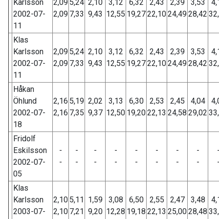
Karlsson
2,09
5,24
2,10
3,12
6,32
2,43
2,39
3,53
4,
2002-07-
2,09
7,33
9,43
12,55
19,27
22,10
24,49
28,42
32
11
Klas
Karlsson
2,09
5,24
2,10
3,12
6,32
2,43
2,39
3,53
4,
2002-07-
2,09
7,33
9,43
12,55
19,27
22,10
24,49
28,42
32
11
Håkan
Öhlund
2,16
5,19
2,02
3,13
6,30
2,53
2,45
4,04
4,
2002-07-
2,16
7,35
9,37
12,50
19,20
22,13
24,58
29,02
33
18
Fridolf
Eskilsson
-
-
-
-
-
-
-
-
2002-07-
-
-
-
-
-
-
-
-
05
Klas
Karlsson
2,10
5,11
1,59
3,08
6,50
2,55
2,47
3,48
4,
2003-07-
2,10
7,21
9,20
12,28
19,18
22,13
25,00
28,48
33