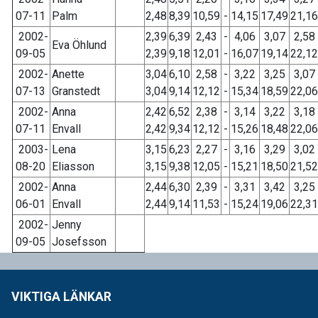
07-11
Palm
2,48
8,39
10,59
-
14,15
17,49
21,16
2002-
2,39
6,39
2,43
-
4,06
3,07
2,58
Eva Öhlund
09-05
2,39
9,18
12,01
-
16,07
19,14
22,12
2002-
Anette
3,04
6,10
2,58
-
3,22
3,25
3,07
07-13
Granstedt
3,04
9,14
12,12
-
15,34
18,59
22,06
2002-
Anna
2,42
6,52
2,38
-
3,14
3,22
3,18
07-11
Envall
2,42
9,34
12,12
-
15,26
18,48
22,06
2003-
Lena
3,15
6,23
2,27
-
3,16
3,29
3,02
08-20
Eliasson
3,15
9,38
12,05
-
15,21
18,50
21,52
2002-
Anna
2,44
6,30
2,39
-
3,31
3,42
3,25
06-01
Envall
2,44
9,14
11,53
-
15,24
19,06
22,31
2002-
Jenny
09-05
Josefsson
VIKTIGA LÄNKAR