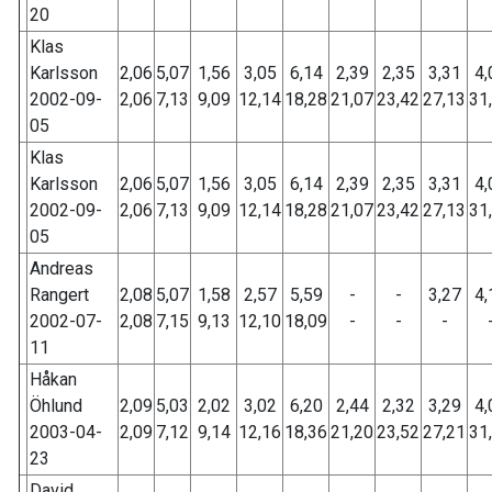
20
Klas
Karlsson
2,06
5,07
1,56
3,05
6,14
2,39
2,35
3,31
4,
2002-09-
2,06
7,13
9,09
12,14
18,28
21,07
23,42
27,13
31
05
Klas
Karlsson
2,06
5,07
1,56
3,05
6,14
2,39
2,35
3,31
4,
2002-09-
2,06
7,13
9,09
12,14
18,28
21,07
23,42
27,13
31
05
Andreas
Rangert
2,08
5,07
1,58
2,57
5,59
-
-
3,27
4,
2002-07-
2,08
7,15
9,13
12,10
18,09
-
-
-
11
Håkan
Öhlund
2,09
5,03
2,02
3,02
6,20
2,44
2,32
3,29
4,
2003-04-
2,09
7,12
9,14
12,16
18,36
21,20
23,52
27,21
31
23
David