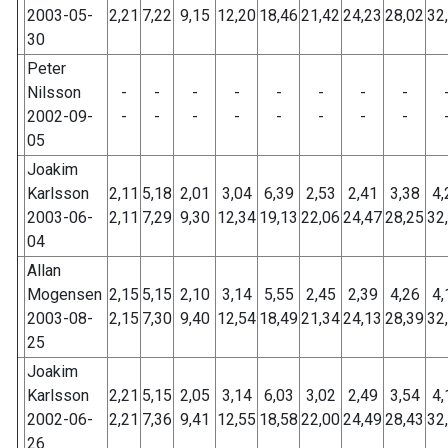
2003-05-
2,21
7,22
9,15
12,20
18,46
21,42
24,23
28,02
32
30
Peter
Nilsson
-
-
-
-
-
-
-
-
2002-09-
-
-
-
-
-
-
-
-
05
Joakim
Karlsson
2,11
5,18
2,01
3,04
6,39
2,53
2,41
3,38
4,
2003-06-
2,11
7,29
9,30
12,34
19,13
22,06
24,47
28,25
32
04
Allan
Mogensen
2,15
5,15
2,10
3,14
5,55
2,45
2,39
4,26
4,
2003-08-
2,15
7,30
9,40
12,54
18,49
21,34
24,13
28,39
32
25
Joakim
Karlsson
2,21
5,15
2,05
3,14
6,03
3,02
2,49
3,54
4,
2002-06-
2,21
7,36
9,41
12,55
18,58
22,00
24,49
28,43
32
26