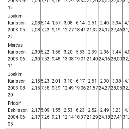
2003-06-
2,09
7,30
9,26
12,29
18,34
21,20
24,07
27,47
31
12
Joakim
Karlsson
2,08
5,14
1,57
3,08
6,14
2,51
2,40
3,34
4,
2003-05-
2,08
7,22
9,19
12,27
18,41
21,32
24,12
27,46
31
22
Marcus
Karlsson
2,30
5,22
1,56
3,20
5,53
2,39
2,36
3,44
4,
2003-06-
2,30
7,52
9,48
13,08
19,01
21,40
24,16
28,00
32
11
Joakim
Karlsson
2,15
5,23
2,01
3,10
6,17
2,51
2,30
3,38
4,
2003-08-
2,15
7,38
9,39
12,49
19,06
21,57
24,27
28,05
32
20
Fridolf
Eskilsson
2,17
5,09
1,55
2,53
6,23
2,52
2,49
3,23
4,
2004-06-
2,17
7,26
9,21
12,14
18,37
21,29
24,18
27,41
31
05