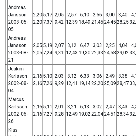
Andreas
Jansson
2,20
5,17
2,05
2,57
6,10
2,56
3,00
3,40
4,
2003-05-
2,20
7,37
9,42
12,39
18,49
21,45
24,45
28,25
32
05
Andreas
Jansson
2,05
5,19
2,07
3,12
6,47
3,03
2,25
4,04
4,
2003-08-
2,05
7,24
9,31
12,43
19,30
22,33
24,58
29,02
33
21
Joakim
Karlsson
2,16
5,10
2,03
3,12
6,33
3,06
2,49
3,38
4,
2002-08-
2,16
7,26
9,29
12,41
19,14
22,20
25,09
28,47
33
04
Marcus
Karlsson
2,16
5,11
2,01
3,21
6,13
3,02
2,47
3,43
4,
2002-06-
2,16
7,27
9,28
12,49
19,02
22,04
24,51
28,34
32
26
Klas