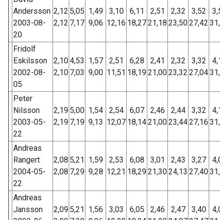
Andersson
2,12
5,05
1,49
3,10
6,11
2,51
2,32
3,52
3,
2003-08-
2,12
7,17
9,06
12,16
18,27
21,18
23,50
27,42
31
20
Fridolf
Eskilsson
2,10
4,53
1,57
2,51
6,28
2,41
2,32
3,32
4,
2002-08-
2,10
7,03
9,00
11,51
18,19
21,00
23,32
27,04
31
05
Peter
Nilsson
2,19
5,00
1,54
2,54
6,07
2,46
2,44
3,32
4,
2003-05-
2,19
7,19
9,13
12,07
18,14
21,00
23,44
27,16
31
22
Andreas
Rangert
2,08
5,21
1,59
2,53
6,08
3,01
2,43
3,27
4,
2004-05-
2,08
7,29
9,28
12,21
18,29
21,30
24,13
27,40
31
22
Andreas
Jansson
2,09
5,21
1,56
3,03
6,05
2,46
2,47
3,40
4,