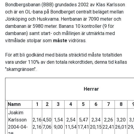
Bondbergsbanan (BBB) grundades 2002 av Klas Karlsson
och är en OL-bana på Bondberget centralt beläget mellan
Jönköping och Huskvarna. Herrbanan är 7090 meter och
dambanan är 5980 meter. Banans 10 kontroller (9 för
dambanan) samt start- och mållinjen är utmärkta med
vitmålade stolpar som
måste
vidröras.
För att bli godkänd med bästa sträcktid måste totaltiden
vara under 110% av den totala rekordtiden, denna tid kallas
"skamgränsen".
Herrar
Namn
1
2
3
4
5
6
7
8
Joakim
Karlsson
2,16
4,50
1,54
2,54
5,47
2,34
2,26
3,20
3,
2004-04-
2,16
7,06
9,00
11,54
17,41
20,15
22,41
26,01
29