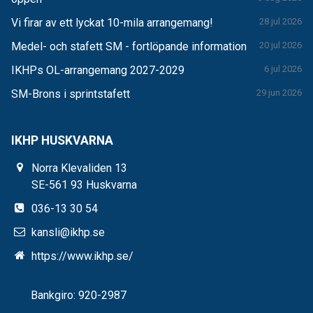
Vi firar av ett lyckat 10-mila arrangemang!
28 jul 2026
Medel- och stafett SM - fortlöpande information
20 jul 2026
IKHPs OL-arrangemang 2027-2029
6 jul 2026
SM-Brons i sprintstafett
29 jun 2026
IKHP HUSKVARNA
Norra Klevaliden 13
SE-561 93 Huskvarna
036-13 30 54
kansli@ikhp.se
https://www.ikhp.se/
Bankgiro: 920-2987