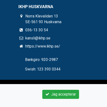
IKHP HUSKVARNA
Norra Klevaliden 13
SE-561 93 Huskvarna
036-13 30 54
kansli@ikhp.se
https://www.ikhp.se/
Bankgiro: 920-2987
Swish: 123 393 0344
Jag accepterar