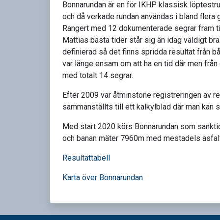
Bonnarundan är en för IKHP klassisk löptestrun
och då verkade rundan användas i bland flera g
Rangert med 12 dokumenterade segrar fram til
Mattias bästa tider står sig än idag väldigt b
definierad så det finns spridda resultat från 
var länge ensam om att ha en tid där men frå
med totalt 14 segrar.
Efter 2009 var åtminstone registreringen av re
sammanställts till ett kalkylblad där man kan
Med start 2020 körs Bonnarundan som sanktion
och banan mäter 7960m med mestadels asfalt 
Resultattabell
Karta över Bonnarundan