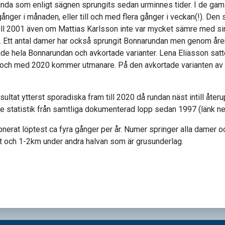
da som enligt sägnen sprungits sedan urminnes tider. I de gamla 
ånger i månaden, eller till och med flera gånger i veckan(!). Den
l 2001 även om Mattias Karlsson inte var mycket sämre med sina
ra. Ett antal damer har också sprungit Bonnarundan men genom åren 
både hela Bonnarundan och avkortade varianter. Lena Eliasson satt
n och med 2020 kommer utmanare. På den avkortade varianten av
sultat ytterst sporadiska fram till 2020 då rundan näst intill åt
 se statistik från samtliga dokumenterad lopp sedan 1997 (länk ne
erat löptest ca fyra gånger per år. Numer springer alla damer o
och 1-2km under andra halvan som är grusunderlag.