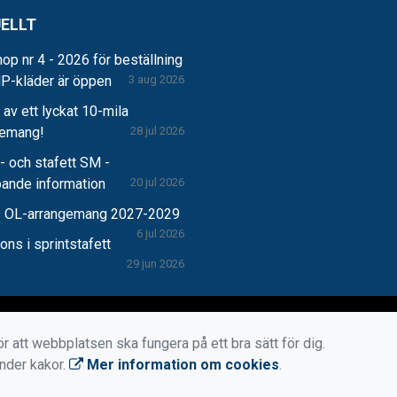
ELLT
op nr 4 - 2026 för beställning
P-kläder är öppen
3 aug 2026
r av ett lyckat 10-mila
gemang!
28 jul 2026
 och stafett SM -
pande information
20 jul 2026
 OL-arrangemang 2027-2029
6 jul 2026
ns i sprintstafett
29 jun 2026
r att webbplatsen ska fungera på ett bra sätt för dig.
änder kakor.
Mer information om cookies
.