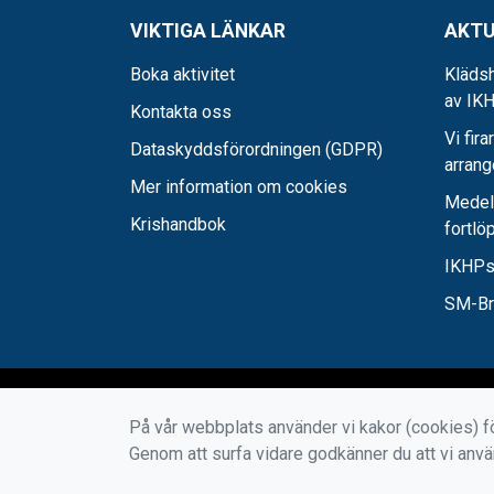
VIKTIGA LÄNKAR
AKTU
Boka aktivitet
Klädsh
av IKH
Kontakta oss
Vi fira
Dataskyddsförordningen (GDPR)
arran
Mer information om cookies
Medel-
Krishandbok
fortlö
IKHPs
SM-Bro
På vår webbplats använder vi kakor (cookies) fö
Genom att surfa vidare godkänner du att vi anv