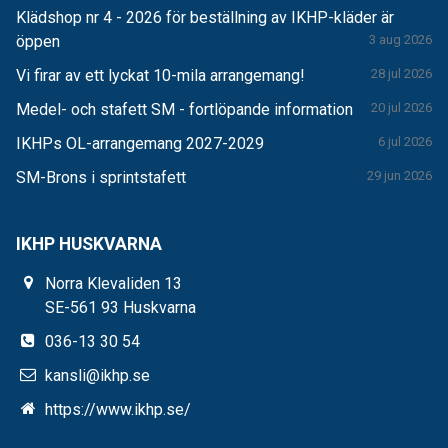
Klädshop nr 4 - 2026 för beställning av IKHP-kläder är
öppen
3 aug 2026
Vi firar av ett lyckat 10-mila arrangemang!
28 jul 2026
Medel- och stafett SM - fortlöpande information
20 jul 2026
IKHPs OL-arrangemang 2027-2029
6 jul 2026
SM-Brons i sprintstafett
29 jun 2026
IKHP HUSKVARNA
Norra Klevaliden 13
SE-561 93 Huskvarna
036-13 30 54
kansli@ikhp.se
https://www.ikhp.se/