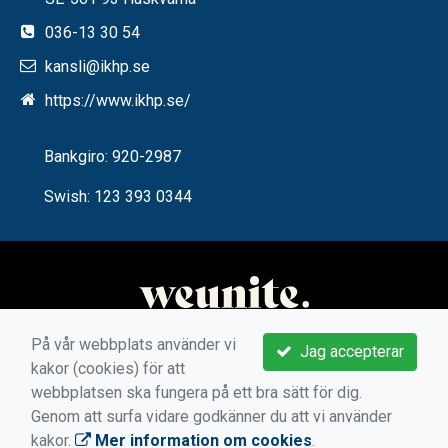
036-13 30 54
kansli@ikhp.se
https://www.ikhp.se/
Bankgiro: 920-2987
Swish: 123 393 0344
På vår webbplats använder vi
Jag accepterar
kakor (cookies) för att
webbplatsen ska fungera på ett bra sätt för dig.
Genom att surfa vidare godkänner du att vi använder
kakor.
Mer information om cookies
.