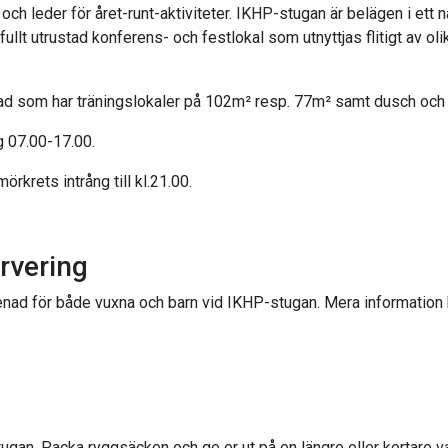
 och leder för året-runt-aktiviteter. IKHP-stugan är belägen i e
llt utrustad konferens- och festlokal som utnyttjas flitigt av oli
d som har träningslokaler på 102m² resp. 77m² samt dusch och 
 07.00-17.00.
rkrets intrång till kl.21.00.
rvering
ad för både vuxna och barn vid IKHP-stugan. Mera information h
ugan. Packa ryggsäcken och ge er ut på en längre eller kortare 