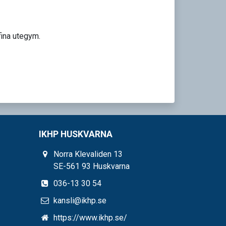
fina utegym.
IKHP HUSKVARNA
Norra Klevaliden 13
SE-561 93 Huskvarna
036-13 30 54
kansli@ikhp.se
https://www.ikhp.se/