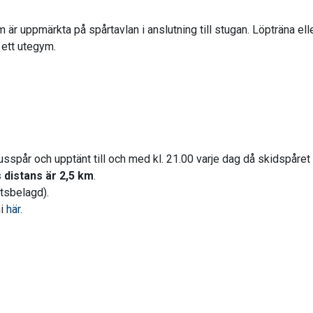
är uppmärkta på spårtavlan i anslutning till stugan. Löpträna ell
 ett utegym.
jusspår och upptänt till och med kl. 21.00 varje dag då skidspåre
 distans är 2,5 km
.
tsbelagd).
ni
här
.