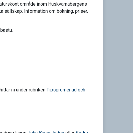
tt naturskönt område inom Huskvarnabergens
ka sällskap. Information om bokning, priser,
bastu.
ittar ni under rubriken
Tipspromenad och
vandring längs
John Bauer-leden
eller
Södra