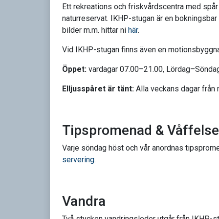
Ett rekreations och friskvårdscentra med spår
naturreservat. IKHP-stugan är en bokningsbar fu
bilder m.m. hittar ni
här
.
Vid IKHP-stugan finns även en motionsbyggna
Öppet:
vardagar 07.00–21.00, Lördag–Söndag
Elljusspåret är tänt:
Alla veckans dagar från mö
Tipspromenad & Våffelse
Varje söndag höst och vår anordnas tipspromen
servering
.
Vandra
Två stycken vandringsleder utgår från IKHP-st