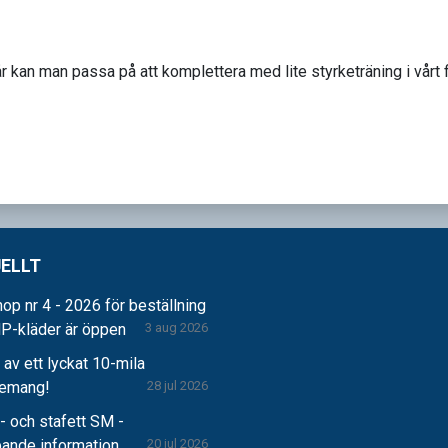
 kan man passa på att komplettera med lite styrketräning i vårt 
ELLT
op nr 4 - 2026 för beställning
P-kläder är öppen
3 aug 2026
r av ett lyckat 10-mila
gemang!
28 jul 2026
 och stafett SM -
pande information
20 jul 2026