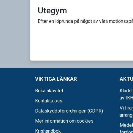
Utegym
Efter en löprunda på något av våra motionsspår
VIKTIGA LÄNKAR
AKTU
Boka aktivitet
Klädsh
av IKH
Kontakta oss
Vi fira
Dataskyddsförordningen (GDPR)
arran
Mer information om cookies
Medel-
Krishandbok
fortlö