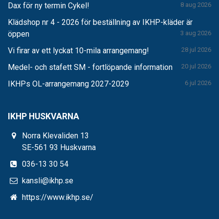
Dax för ny termin Cykel!
8 aug 2026
Klädshop nr 4 - 2026 för beställning av IKHP-kläder är
öppen
3 aug 2026
Vi firar av ett lyckat 10-mila arrangemang!
28 jul 2026
Medel- och stafett SM - fortlöpande information
20 jul 2026
IKHPs OL-arrangemang 2027-2029
6 jul 2026
IKHP HUSKVARNA
Norra Klevaliden 13
SE-561 93 Huskvarna
036-13 30 54
kansli@ikhp.se
https://www.ikhp.se/