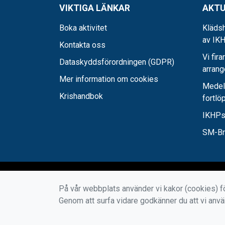
VIKTIGA LÄNKAR
AKTU
Boka aktivitet
Klädsh
av IKH
Kontakta oss
Vi fira
Dataskyddsförordningen (GDPR)
arran
Mer information om cookies
Medel-
Krishandbok
fortlö
IKHPs
SM-Bro
På vår webbplats använder vi kakor (cookies) fö
Genom att surfa vidare godkänner du att vi anv