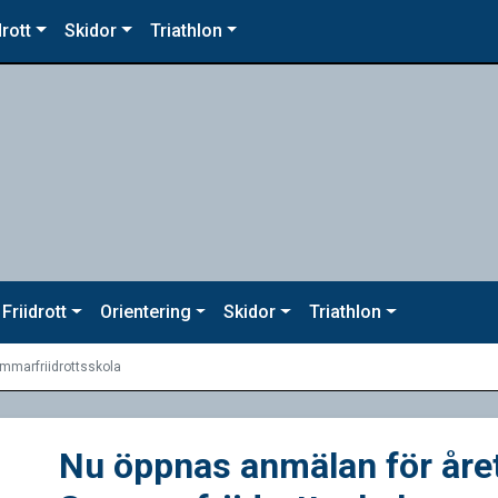
drott
Skidor
Triathlon
Friidrott
Orientering
Skidor
Triathlon
mmarfriidrottsskola
Nu öppnas anmälan för åre