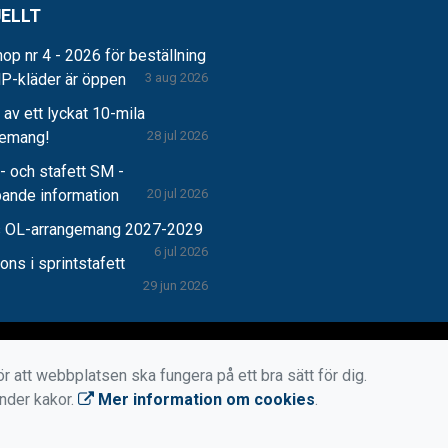
ELLT
op nr 4 - 2026 för beställning
P-kläder är öppen
3 aug 2026
r av ett lyckat 10-mila
gemang!
28 jul 2026
 och stafett SM -
pande information
20 jul 2026
 OL-arrangemang 2027-2029
6 jul 2026
ns i sprintstafett
29 jun 2026
r att webbplatsen ska fungera på ett bra sätt för dig.
änder kakor.
Mer information om cookies
.