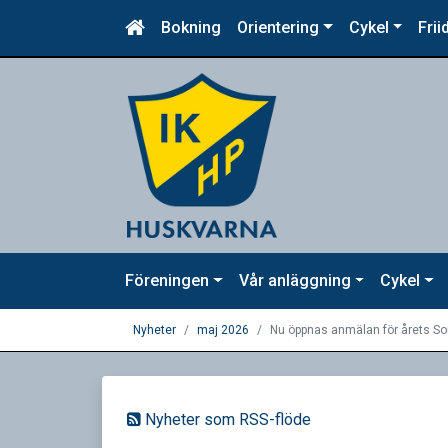
Bokning
Orientering
Cykel
Frii
Föreningen
Vår anläggning
Cykel
Nyheter
maj 2026
Nu öppnas anmälan för årets So
Nyheter som RSS-flöde