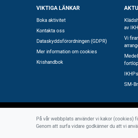
VIKTIGA LÄNKAR
AKTU
Boka aktivitet
Klädsh
av IKH
Kontakta oss
Vi fira
Dataskyddsförordningen (GDPR)
arran
Mer information om cookies
Medel-
Krishandbok
fortlö
IKHPs
SM-Bro
På vår webbplats använder vi kakor (cookies) fö
Genom att surfa vidare godkänner du att vi anv