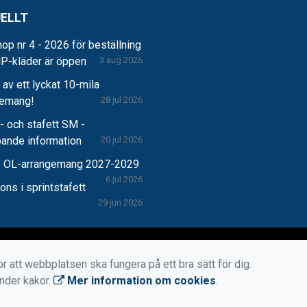
ELLT
op nr 4 - 2026 för beställning
P-kläder är öppen
3 aug 2026
r av ett lyckat 10-mila
gemang!
28 jul 2026
 och stafett SM -
pande information
20 jul 2026
 OL-arrangemang 2027-2029
6 jul 2026
ns i sprintstafett
29 jun 2026
r att webbplatsen ska fungera på ett bra sätt för dig.
änder kakor.
Mer information om cookies
.