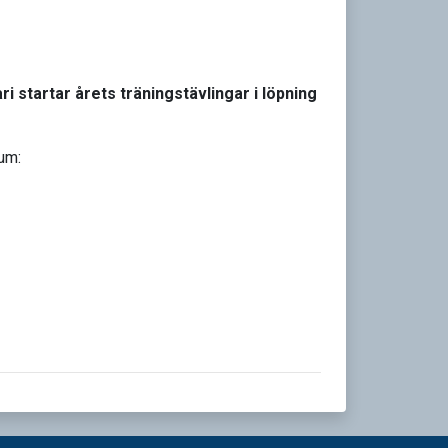
i startar årets träningstävlingar i löpning
tum: