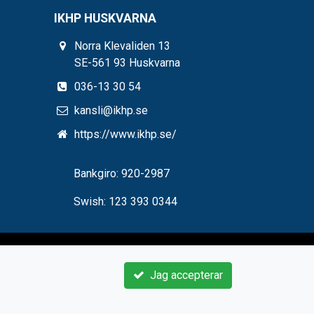
IKHP HUSKVARNA
Norra Klevaliden 13
SE-561 93 Huskvarna
036-13 30 54
kansli@ikhp.se
https://www.ikhp.se/
Bankgiro: 920-2987
Swish: 123 393 0344
Jag accepterar